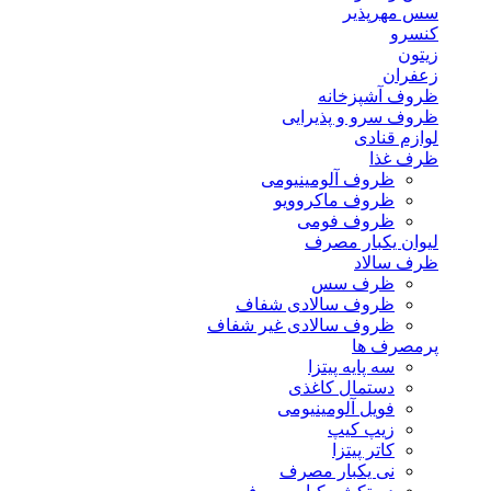
سس مهرپذیر
کنسرو
زیتون
زعفران
ظروف آشپزخانه
ظروف سرو و پذیرایی
لوازم قنادی
ظرف غذا
ظروف آلومینیومی
ظروف ماکروویو
ظروف فومی
لیوان یکبار مصرف
ظرف سالاد
ظرف سس
ظروف سالادی شفاف
ظروف سالادی غیر شفاف
پرمصرف ها
سه پایه پیتزا
دستمال کاغذی
فویل آلومینیومی
زیپ کیپ
کاتر پیتزا
نی یکبار مصرف