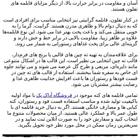
آسان و مقاومت در برابر حرارت بالا، از دیگر مزایای قابلمه‌ های
تفلون هستند.
در کنار تفلون، قابلمه گرانیتی نیز انتخابی مناسب برای افرادی است
که به‌ دنبال دوام بالا و ظاهری مدرن هستند. گرانیت، گرما را به‌
خوبی منتقل می‌کند و باعث پخت بهتر غذا می‌ شود. این نوع قابلمه‌ها
علاوه بر ظاهر زیبا، مقاومت بالایی در برابر خط و خش دارند و
گزینه‌ای عالی برای پخت غذاهای رستورانی به‌ شمار می‌ روند.
برای علاقه‌مندان به تهیه ته‌ چین‌ های قالبی یا برنج‌ های فرم‌دار،
قالب ته‌ چین انتخابی بی‌ نظیر است. این قالب‌ ها در اشکال متنوعی
مانند دایره‌ای، مربعی و طرح گل‌ عرضه می‌ شوند و می‌ توانند جلوه‌
ای خاص به سفره شما ببخشند. استفاده از قالب‌ های ته‌ چین در
فست فودها و رستوران‌ ها باعث افزایش جذابیت ظاهری غذا و
رضایت بیشتر مشتریان می‌ شود.
تمامی قابلمه‌ های کته موجود در
فروشگاه آداک پک
با مواد اولیه
باکیفیت تولید شده و مناسب استفاده فست فود و رستوران، کته
کبابی ها و مصارف خانگی هستند. اگر به‌ دنبال خرید قابلمه‌ ای با
طول عمر بالا و عملکرد عالی هستید، از میان محصولات متنوع ما
انتخاب کنید و سفارش خود را به‌ صورت آنلاین ثبت نمایید و در
سریعترین زمان ممکن در محل مورد نظر خود تحویل بگیرید.