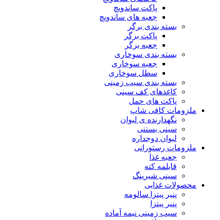
پاکت ساندویچ
جعبه های ساندویچ
بسته بندی برگر
پاکت برگر
جعبه برگر
بسته بندی سوخاری
جعبه سوخاری
سطل سوخاری
بسته بندی سیب زمینی
کاغذهای کف سینی
پاکت های حمل
ملزومات کافی شاپ
نگهدارنده ی لیوان
سینی بستنی
لیوان دوجداره
ملزومات رستورانی
جعبه غذا
قابلمه کته
سینی شیرینگ
محصولات غذایی
پنیر پیتزا سالومه
پنیر پیتزا
سیب زمینی نیمه آماده