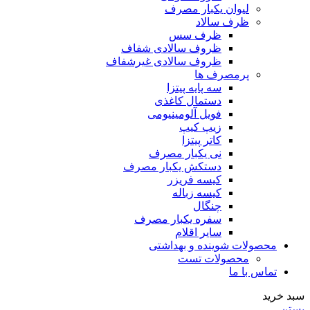
لیوان یکبار مصرف
ظرف سالاد
ظرف سس
ظروف سالادی شفاف
ظروف سالادی غیرشفاف
پرمصرف ها
سه پایه پیتزا
دستمال کاغذی
فویل آلومینیومی
زیپ کیپ
کاتر پیتزا
نی یکبار مصرف
دستکش یکبار مصرف
کیسه فریزر
کیسه زباله
چنگال
سفره یکبار مصرف
سایر اقلام
محصولات شوینده و بهداشتی
محصولات تست
تماس با ما
سبد خرید
بستن