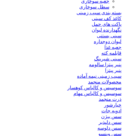
جعبه سوخاری
سطل سوخاری
بسته بندی سیب زمینی
کاغذ کف سینی
پاکت های حمل
نگهدارنده لیوان
سینی بستنی
لیوان دوجداره
جعبه غذا
قابلمه کته
سینی شیرینگ
پنیر پیتزا سالومه
پنیر پیتزا
سیب زمینی نیمه آماده
محصولات منجمد
سوسیس و کالباس کوهسار
سوسیس و کالباس مهام
ذرت منجمد
خیارشور
ادویه جات
سس بیژن
سس دلپذیر
سس دلوسه
سس وینسو