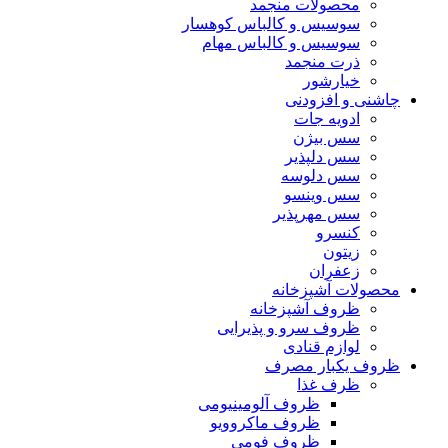
محصولات منجمد
سوسیس و کالباس کوهسار
سوسیس و کالباس مهام
ذرت منجمد
خیارشور
چاشنی و افزودنی
ادویه جات
سس بیژن
سس دلپذیر
سس دلوسه
سس وینسو
سس مهرپذیر
کنسرو
زیتون
زعفران
محصولات آشپزخانه
ظروف آشپزخانه
ظروف سرو و پذیرایی
لوازم قنادی
ظروف یکبار مصرف
ظرف غذا
ظروف آلومینیومی
ظروف ماکروویو
ظروف فومی